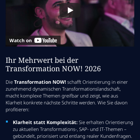
14:15 Uhr
Pause & Wechsel
30 Min
Watch on
14:45 Uhr
Ihr Mehrwert bei der
Zwei Breakout-Sessions in
Transformation NOW! 2026
parallelen Streams
Die
Transformation NOW!
schafft Orientierung in einer
zunehmend dynamischen Transformationslandschaft,
Mission Possible: Wie SAP-
macht komplexe Themen greifbar und zeigt, wie aus
Transformationen mit
Klarheit konkrete nächste Schritte werden. Wie Sie davon
profitieren:
Projektmanagement Excellence
wirklich Wert schaffen
Klarheit statt Komplexität:
Sie erhalten Orientierung
zu aktuellen Transformations‑, SAP‑ und IT‑Themen –
gebündelt, priorisiert und entlang realer Kundenfragen.
Warum der Go-live noch lange kein Business