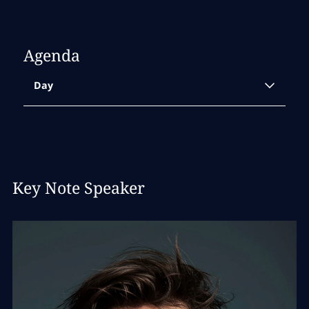
Agenda
Day
09:00 Uhr
Coffee & Connect
Key Note Speaker
Starten Sie mit einem stärkenden Frühstück
und ersten Begegnungen in den Tag
09:30 Uhr
Begrüßung & Opening