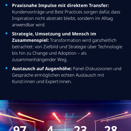
Impact ist
Praxisnahe Impulse mit direktem Transfer:
Kundenvorträge und Best Practices sorgen dafür, dass
Part 1 | 30min
Inspiration nicht abstrakt bleibt, sondern im Alltag
anwendbar wird.
Mehr Infos zur Session
Strategie, Umsetzung und Mensch im
Zusammenspiel:
Transformation wird ganzheitlich
Digital Adoption: der Schlüssel für
betrachtet: von Zielbild und Strategie über Technologie
bis hin zu Change und Adoption – als
Business-Innovation
zusammenhängender Weg.
Austausch auf Augenhöhe:
Panel-Diskussionen und
Warum 95 Prozent des KI-Potentials
Gespräche ermöglichen echten Austausch mit
ungenutzt bleiben
Kund:innen und Expert:innen.
Part 2 | 30min
Mehr Infos zur Session
97
4
23
27
AI-getriebene Customer 360° View: