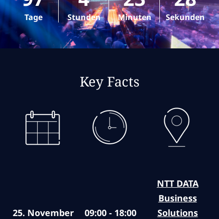
Data, Platform und Security als
Basis der Transformation
Tage
Stunden
Minuten
Sekunden
Die 360-Grad-Sicht: Den Überblick gewinnt,
wer das ganze Feld sieht
Mehr Infos zur Session
Key Facts
15:45 Uhr
Auf der Zielgeraden: Key
Takeaways & Ausblick
Ein gemeinsamer Rückblick auf die
Highlights, Verabschiedung und Apéro-
Eröffnung
NTT DATA
Business
25. November
09:00 - 18:00
Solutions