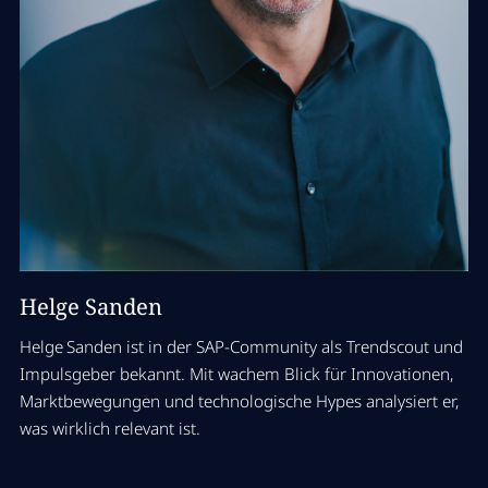
Panel Diskussion mit
Matthias Goebel,
Internal Manager SAP
Solutions, zeb consulting und
Peter Jürgens,
CIO/ Prokurist, Polipol
Holding GmbH & Co. KG
Mehr Infos zur Session
12:15 Uhr
Helge Sanden
Mittagspause & Networking
Helge Sanden ist in der SAP‑Community als Trendscout und
60 Min
Impulsgeber bekannt. Mit wachem Blick für Innovationen,
Marktbewegungen und technologische Hypes analysiert er,
was wirklich relevant ist.
13:15 Uhr
Zwei Breakout-Sessions in