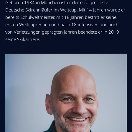
Geboren 1984 in München ist er der erfolgreichste
Deutsche Skirennläufer im Weltcup. Mit 14 Jahren wurde er
11:00 Uhr
bereits Schulweltmeister, mit 18 Jahren bestritt er seine
Business Value First: weg vom
ersten Weltcuprennen und nach 18 intensiven und auch
Systemdenken, hin zur
von Verletzungen geprägten Jahren beendete er in 2019
Wertschöpfung
seine Skikarriere.
Warum ein neues System noch kein
besseres Unternehmen macht
Key Note mit Helge Sanden
Mehr Infos zur Session
11:30 Uhr
Real Talk: Ungefilterte
Kundenerfahrungen aus der
Praxis