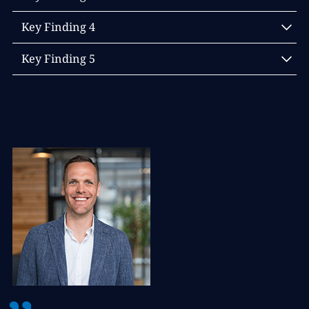
Intelligenz für IT-Transformationen spielt.
Greenfield, Brownfield, Selective Data Transition: Welche
Key Finding 4
Migrationsmethoden weltweit am besten funktionieren.
Kein reines IT-Projekt: Welche Kompetenzen bei keiner
Key Finding 5
Transformation fehlen dürfen.
Ab in die Cloud: Auf welche Vorteile die Unternehmen
setzen – und auf welche nicht.
Und unzählige, wertvolle Insights mehr!