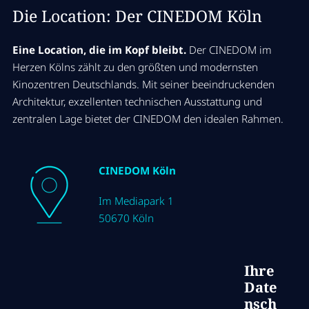
Die Location: Der CINEDOM Köln
12:30
Mittagspause
Eine Location, die im Kopf bleibt.
Der CINEDOM im
Realität der IT-Transformation:
Zeit für Community-Expo, Guided Tours und
900 Stimmen, klare Erkenntnisse
Herzen Kölns zählt zu den größten und modernsten
Networking
Kinozentren Deutschlands. Mit seiner beeindruckenden
Wie gelingt IT-Transformation wirklich?
Architektur, exzellenten technischen Ausstattung und
Mehr Infos zur Session
zentralen Lage bietet der CINEDOM den idealen Rahmen.
13:30
Drei Breakout-Sessions in
11:45 Uhr
parallelen Streams: Classics,
CINEDOM Köln
Pause
Sci-Fi und Co-Stars
Im Mediapark 1
Zeit für Community-Expo und Networking
50670 Köln
SAP Transformationstools in
Aktion: Prozessanalyse,
Automatisierung und Optimierung
12:15 Uhr
durch KI
Ihre
Paneldiskussion: Mission SAP
Wie Unternehmen ihre Prozesse von Grund
Date
Cloud ERP – Drei Perspektiven,
auf neu denken – mit SAP,
LeanIX und
nsch