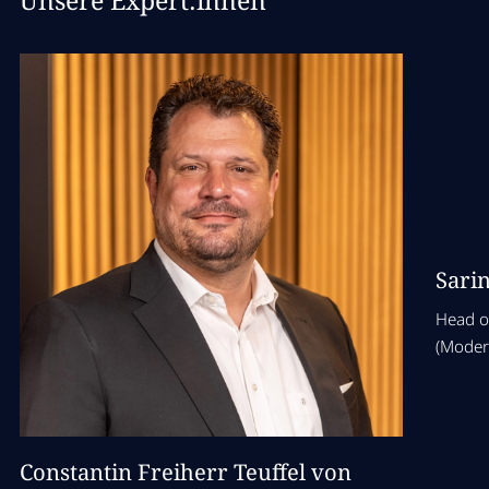
Unsere Expert:innen
Sari
Head o
(Moder
Constantin Freiherr Teuffel von