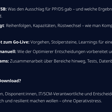
FSB:
Was den Ausschlag für PP/DS gab – und welche Ergebn
d.
gt
: Reihenfolgen, Kapazitäten, Rüstwechsel – wie man Kompl
t zum Go-Live:
Vorgehen, Stolpersteine, Learnings für ein
manuell:
Wie der Optimierer Entscheidungen vorbereitet un
eams:
Zusammenarbeit über Bereiche hinweg, Tests, Datenba
 Download?
en, Disponent:innen, IT/SCM-Verantwortliche und Entscheide
ich und resilient machen wollen – ohne Operativstress.